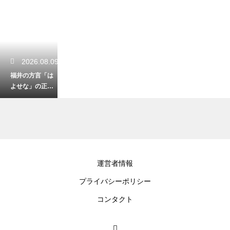
2026.08.09
福井の方言「は
よせな」の正し
い意味と使い
方！日常で使え
る例文紹介
2026.08.07
運営者情報
福井の方言「ち
プライバシーポリシー
ょっこし」の便
利な意味と使い
コンタクト
方！少しだけを
表す言葉