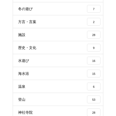
冬の遊び
7
方言・言葉
2
施設
28
歴史・文化
9
水遊び
16
海水浴
15
温泉
6
登山
53
神社寺院
28