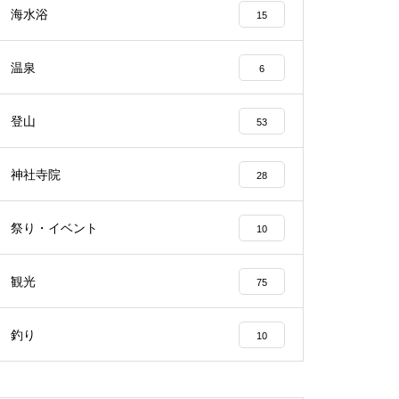
海水浴
15
温泉
6
登山
53
神社寺院
28
祭り・イベント
10
観光
75
釣り
10