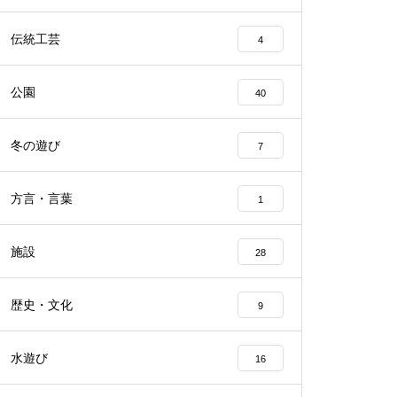
伝統工芸
4
公園
40
冬の遊び
7
方言・言葉
1
施設
28
歴史・文化
9
水遊び
16