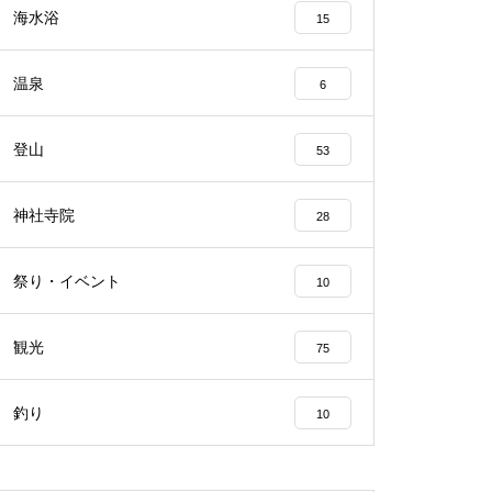
海水浴
15
温泉
6
登山
53
神社寺院
28
祭り・イベント
10
観光
75
釣り
10