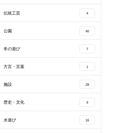
伝統工芸
4
公園
40
冬の遊び
7
方言・言葉
1
施設
28
歴史・文化
9
水遊び
16