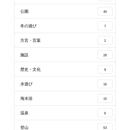
公園
40
冬の遊び
7
方言・言葉
2
施設
28
歴史・文化
9
水遊び
16
海水浴
15
温泉
6
登山
53