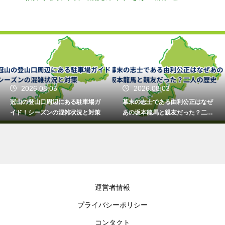
2026.08.05
2026.08.03
冠山の登山口周辺にある駐車場ガ
幕末の志士である由利公正はなぜ
イド！シーズンの混雑状況と対策
あの坂本龍馬と親友だった？二人
の歴史
運営者情報
プライバシーポリシー
コンタクト