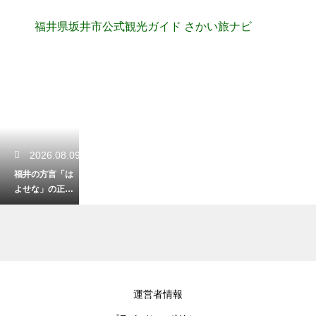
福井県坂井市公式観光ガイド さかい旅ナビ
2026.08.09
福井の方言「は
よせな」の正し
い意味と使い
方！日常で使え
る例文紹介
2026.08.07
運営者情報
福井の方言「ち