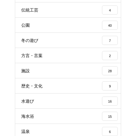
伝統工芸
4
公園
40
冬の遊び
7
方言・言葉
2
施設
28
歴史・文化
9
水遊び
16
海水浴
15
温泉
6