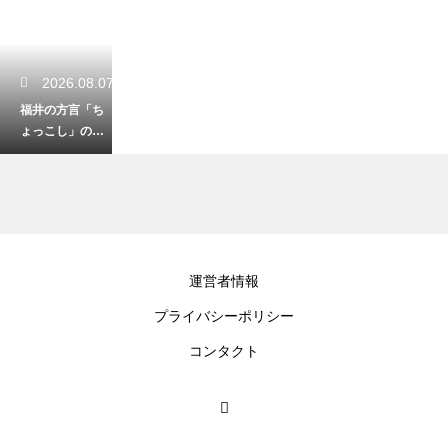
2026.08.07
福井の方言「ち
ょっこし」の便
利な意味と使い
方！少しだけを
表す言葉
2026.08.05
運営者情報
冠山の登山口周
プライバシーポリシー
辺にある駐車場
ガイド！シーズ
コンタクト
ンの混雑状況と
対策