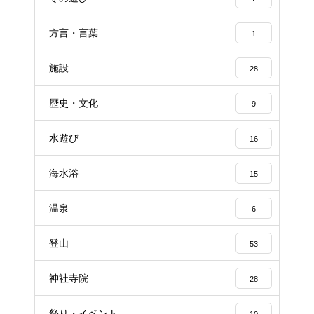
方言・言葉
1
施設
28
歴史・文化
9
水遊び
16
海水浴
15
温泉
6
登山
53
神社寺院
28
祭り・イベント
10