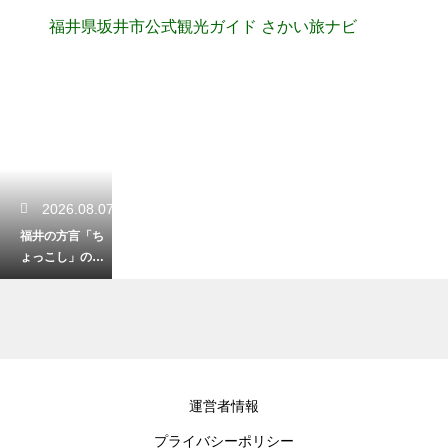
福井県坂井市公式観光ガイド さかい旅ナビ
2026.08.07
福井の方言「ち
ょっこし」の便
利な意味と使い
方！少しだけを
表す言葉
2026.08.05
運営者情報
冠山の登山口周
プライバシーポリシー
辺にある駐車場