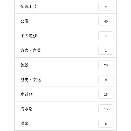
伝統工芸
4
公園
40
冬の遊び
7
方言・言葉
1
施設
28
歴史・文化
9
水遊び
16
海水浴
15
温泉
6