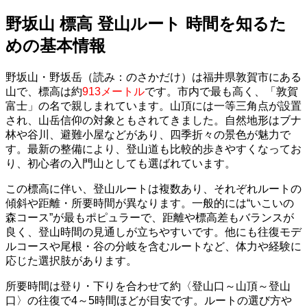
野坂山 標高 登山ルート 時間を知るた
めの基本情報
野坂山・野坂岳（読み：のさかだけ）は福井県敦賀市にある
山で、標高は約
913メートル
です。市内で最も高く、「敦賀
富士」の名で親しまれています。山頂には一等三角点が設置
され、山岳信仰の対象ともされてきました。自然地形はブナ
林や谷川、避難小屋などがあり、四季折々の景色が魅力で
す。最新の整備により、登山道も比較的歩きやすくなってお
り、初心者の入門山としても選ばれています。
この標高に伴い、登山ルートは複数あり、それぞれルートの
傾斜や距離・所要時間が異なります。一般的には“いこいの
森コース”が最もポピュラーで、距離や標高差もバランスが
良く、登山時間の見通しが立ちやすいです。他にも往復モデ
ルコースや尾根・谷の分岐を含むルートなど、体力や経験に
応じた選択肢があります。
所要時間は登り・下りを合わせて約〈登山口～山頂～登山
口〉の往復で4～5時間ほどが目安です。ルートの選び方や