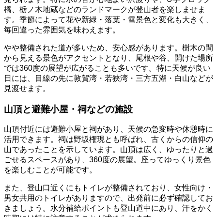
橋、栃ノ木地蔵などのランドマークが登山者を楽しませま
す。季節によって花や新緑・落葉・雪景色と変化も大きく、
毎回違った雰囲気を味わえます。
やや整備された道が多いため、安心感があります。樹木の間
から見える景色がアクセントとなり、尾根や谷、開けた場所
では360度の展望が広がることも多いです。特に天候が良い
日には、目線の先に敦賀湾・若狭湾・三方五湖・白山などが
見渡せます。
山頂と避難小屋・祠などの施設
山頂付近には避難小屋と祠があり、天候の急変時や休憩時に
活用できます。祠は野坂権現とも呼ばれ、古くからの信仰の
山であったことを示しています。山頂は広く、ゆったりと過
ごせるスペースがあり、360度の展望。座ってゆっくり景色
を楽しむことが可能です。
また、登山口近くにもトイレが整備されており、女性向け・
男女共用のトイレがありますので、出発前に必ず確認してお
きましょう。水分補給ポイントも登山道中にあり、汗をかく