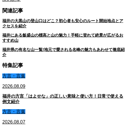
関連記事
福井の大黒山の登山口はどこ？初心者も安心のルート開始地点とア
クセスを紹介
福井にある飯盛山の標高と山の魅力！手軽に登れて絶景が広がるお
すすめ山
福井県の有名な山一覧!地元で愛される名峰の魅力もあわせて徹底紹
介
特集記事
方言・言葉
2026.08.09
福井の方言「はよせな」の正しい意味と使い方！日常で使える
例文紹介
方言・言葉
2026.08.07