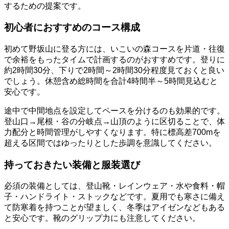
するための提案です。
初心者におすすめのコース構成
初めて野坂山に登る方には、いこいの森コースを片道・往復
で余裕をもったタイムで計画するのがおすすめです。登りに
約2時間30分、下りで2時間～2時間30分程度見ておくと良い
でしょう。休憩含め総時間を合計4時間半～5時間見込むと
安心です。
途中で中間地点を設定してペースを分けるのも効果的です。
登山口→尾根・谷の分岐点→山頂のように区切ることで、体
力配分と時間管理がしやすくなります。特に標高差700mを
超える区間ではゆったりとした歩調を意識してください。
持っておきたい装備と服装選び
必須の装備としては、登山靴・レインウェア・水や食料・帽
子・ハンドライト・ストックなどです。夏用でも寒さに備え
て防寒着を持つことが望ましく、冬季はアイゼンなどもある
と安心です。靴のグリップ力にも注意してください。