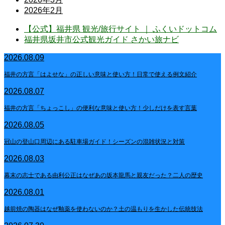
2026年2月
【公式】福井県 観光/旅行サイト ｜ ふくいドットコム
福井県坂井市公式観光ガイド さかい旅ナビ
2026.08.09
福井の方言「はよせな」の正しい意味と使い方！日常で使える例文紹介
2026.08.07
福井の方言「ちょっこし」の便利な意味と使い方！少しだけを表す言葉
2026.08.05
冠山の登山口周辺にある駐車場ガイド！シーズンの混雑状況と対策
2026.08.03
幕末の志士である由利公正はなぜあの坂本龍馬と親友だった？二人の歴史
2026.08.01
越前焼の陶器はなぜ釉薬を使わないのか？土の温もりを生かした伝統技法