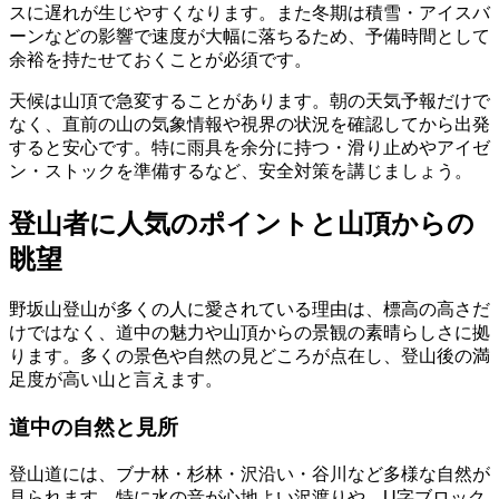
スに遅れが生じやすくなります。また冬期は積雪・アイスバ
ーンなどの影響で速度が大幅に落ちるため、予備時間として
余裕を持たせておくことが必須です。
天候は山頂で急変することがあります。朝の天気予報だけで
なく、直前の山の気象情報や視界の状況を確認してから出発
すると安心です。特に雨具を余分に持つ・滑り止めやアイゼ
ン・ストックを準備するなど、安全対策を講じましょう。
登山者に人気のポイントと山頂からの
眺望
野坂山登山が多くの人に愛されている理由は、標高の高さだ
けではなく、道中の魅力や山頂からの景観の素晴らしさに拠
ります。多くの景色や自然の見どころが点在し、登山後の満
足度が高い山と言えます。
道中の自然と見所
登山道には、ブナ林・杉林・沢沿い・谷川など多様な自然が
見られます。特に水の音が心地よい沢渡りや、U字ブロック