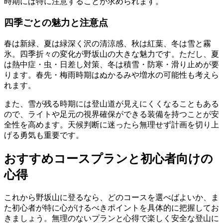
時期には特に注意することが求められます。
四季ごとの魅力と注意点
春は新緑、夏は緑深く沢の清涼感、秋は紅葉、冬は雪と霧
氷。四季折々の変化が野坂山の大きな魅力です。ただし、夏
は熱中症・虫・日差し対策、冬は積雪・防寒・滑り止めが要
ります。春先・梅雨時期はぬかるみや増水の可能性も考えら
れます。
また、雪が残る時期には登山道が見えにくくなることもある
ので、ライトや足元の視界確保ができる装備を持つことが安
全性を高めます。天候判断に迷ったら無理せず計画を切り上
げる勇気も重要です。
おすすめコースプランと初心者向けの
心得
これから野坂山に登るなら、どのコースを選べばよいか、ま
た初心者が特に心がけるべきポイントを具体的に把握してお
きましょう。無理のないプランと心得で楽しく安全な登山に