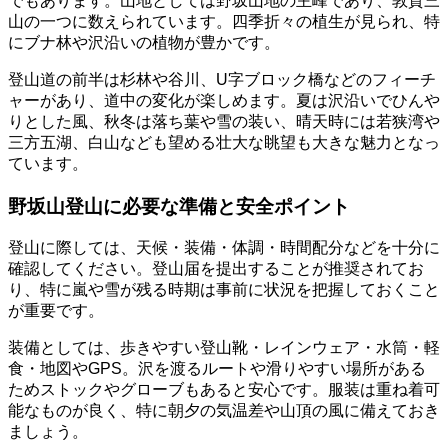
でもあります。山地としては野坂山地の主峰であり、敦賀三
山の一つに数えられています。四季折々の植生が見られ、特
にブナ林や沢沿いの植物が豊かです。
登山道の前半は杉林や谷川、U字ブロック橋などのフィーチ
ャーがあり、道中の変化が楽しめます。夏は沢沿いでひんや
りとした風、秋冬は落ち葉や雪の装い、晴天時には若狭湾や
三方五湖、白山なども望める壮大な眺望も大きな魅力となっ
ています。
野坂山登山に必要な準備と安全ポイント
登山に際しては、天候・装備・体調・時間配分などを十分に
確認してください。登山届を提出することが推奨されてお
り、特に嵐や雪が残る時期は事前に状況を把握しておくこと
が重要です。
装備としては、歩きやすい登山靴・レインウェア・水筒・軽
食・地図やGPS。沢を渡るルートや滑りやすい場所がある
ためストックやグローブもあると安心です。服装は重ね着可
能なものが良く、特に朝夕の気温差や山頂の風に備えておき
ましょう。