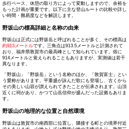
歩行ペース、休憩の取り方によって変動しますので、余裕を
もった計画が重要です。以下に主な登山ルートの比較や詳し
い時間・難易度などを解説します。
野坂山の標高詳細と名称の由来
野坂山は正式には野坂岳と呼ばれることが多く、その標高は
約913メートル
です。三角点は913.5メートルと計測されて
おり、福井県敦賀市の最高峰として知られています。俗に
914メートルと覚えられることもありますが、実測値は若干
異なります。
「野坂山」「野坂岳」という名称のほか、「敦賀富士」とい
う愛称があります。平重盛が詠んだ歌にも登場し、古くから
その美しい山容が讃えられてきたことが伝承されます。山頂
近くに祠があり、かつて山岳信仰が盛んだった証拠もありま
す。
野坂山の地理的な位置と自然環境
野坂山は敦賀市の南西部に位置し、隣接する町との境界付近