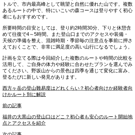
トルで、市内最高峰として眺望と自然に優れた山です。複数
あるルートの中で、特にいこいの森コースは登りやすく初心
者にもおすすめです。
所要時間の目安としては、登り約2時間30分、下りと休憩含
めて往復で4～5時間。また登山口までのアクセスや装備・
天候の準備を整え、混雑時期・季節毎の注意点を事前に押さ
えておくことで、非常に満足度の高い山行になるでしょう。
計画を立てる際は今回紹介した複数のルートや時間の比較を
活用して、ご自身の体力や経験に合わせたプランを選んでみ
てください。野坂山からの景色は四季を通じて変化に富み、
登るたびに新しい発見があります。
西方ヶ岳の登山難易度はどれくらい？初心者向けか経験者向
けかルート別に解説
前の記事
福井の大黒山の登山口はどこ？初心者も安心のルート開始地
点とアクセスを紹介
次の記事