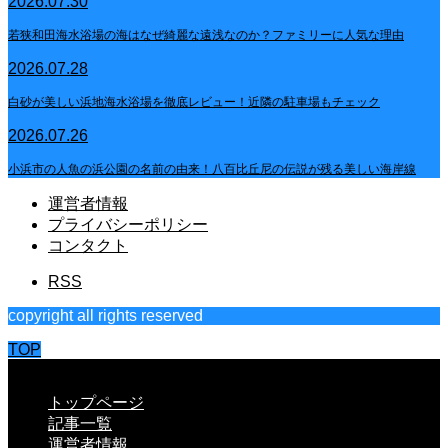
2026.07.30
若狭和田海水浴場の海はなぜ綺麗な遠浅なのか？ファミリーに人気な理由
2026.07.28
白砂が美しい浜地海水浴場を徹底レビュー！近隣の駐車場もチェック
2026.07.26
小浜市の人魚の浜公園の名前の由来！八百比丘尼の伝説が残る美しい海岸線
運営者情報
プライバシーポリシー
コンタクト
RSS
copyright all rights reserved
TOP
CLOSE
トップページ
記事一覧
運営者情報