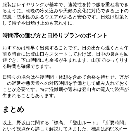
服装はレイヤリングが基本で、速乾性を持つ服を重ね着でき
るように。朝晩の冷え込みや天候の変化に対応できる上下の
防風・防水性のあるウエアがあると安心です。日焼け対策と
して帽子や日焼け止めも忘れずに。
時間帯の選び方と日帰りプランのポイント
おすすめは朝早く出発することです。日の出から遅くとも午
前８時台には登山口をスタートしておけば、日中の暑さを回
避でき、下山時間にも余裕が生まれます。山頂でゆっくりす
る時間も確保できます。
日帰りの場合は往復時間・休憩を含めて余裕を持たせ、万が
一の遅延や悪天候への対応時間を予備として組み入れておく
ことが必要です。特に混雑期や週末は登山者の流入で渋滞が
生まれることもあります。
まとめ
以上、野坂山に関する「標高」「登山ルート」「所要時間」
という観点から詳しく解説してきました。標高は約913メー