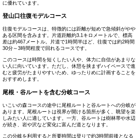
に優れています。
登山口往復モデルコース
往復モデルコースは、特徴的には距離が短めで急傾斜がやや
ある区間を含みます。片道距離約3.1キロメートルで、標高
差は約467メートル。片道で1時間半ほど、往復では約2時間
30分～3時間程度で回れるコースです。
このコースは時間を短くしたい人や、体力に自信があまりな
い人に向いています。ただし、休憩を挟まずハイペースで進
むと疲労がたまりやすいため、ゆったりめに計画することを
おすすめします。
尾根・谷ルートを含む分岐コース
いこいの森コースの途中に尾根ルートと谷ルートへの分岐が
あります。尾根ルートは視界が開ける箇所が多く、眺望を楽
しみたい人に適しています。一方、谷ルートは樹林帯や水辺
が続き、岩や沢など変化に富んだ道となります。
この分岐を利用すると所要時間は登りで約3時間前後となる