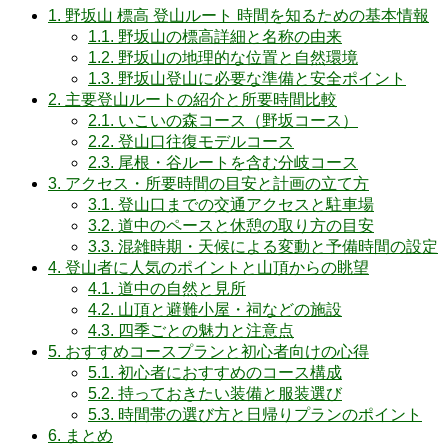
1.
野坂山 標高 登山ルート 時間を知るための基本情報
1.1.
野坂山の標高詳細と名称の由来
1.2.
野坂山の地理的な位置と自然環境
1.3.
野坂山登山に必要な準備と安全ポイント
2.
主要登山ルートの紹介と所要時間比較
2.1.
いこいの森コース（野坂コース）
2.2.
登山口往復モデルコース
2.3.
尾根・谷ルートを含む分岐コース
3.
アクセス・所要時間の目安と計画の立て方
3.1.
登山口までの交通アクセスと駐車場
3.2.
道中のペースと休憩の取り方の目安
3.3.
混雑時期・天候による変動と予備時間の設定
4.
登山者に人気のポイントと山頂からの眺望
4.1.
道中の自然と見所
4.2.
山頂と避難小屋・祠などの施設
4.3.
四季ごとの魅力と注意点
5.
おすすめコースプランと初心者向けの心得
5.1.
初心者におすすめのコース構成
5.2.
持っておきたい装備と服装選び
5.3.
時間帯の選び方と日帰りプランのポイント
6.
まとめ