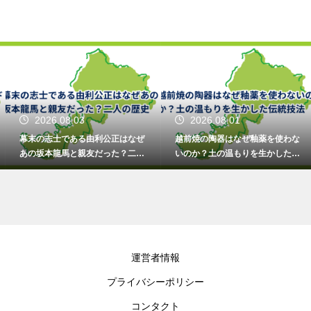
2026.08.03
2026.08.01
幕末の志士である由利公正はなぜ
越前焼の陶器はなぜ釉薬を使わな
あの坂本龍馬と親友だった？二人
いのか？土の温もりを生かした伝
の歴史
統技法
運営者情報
プライバシーポリシー
コンタクト