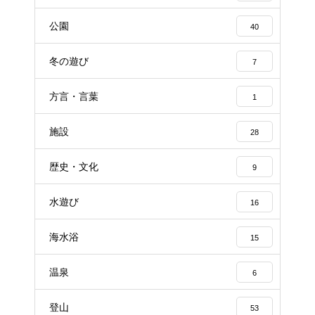
公園
40
冬の遊び
7
方言・言葉
1
施設
28
歴史・文化
9
水遊び
16
海水浴
15
温泉
6
登山
53