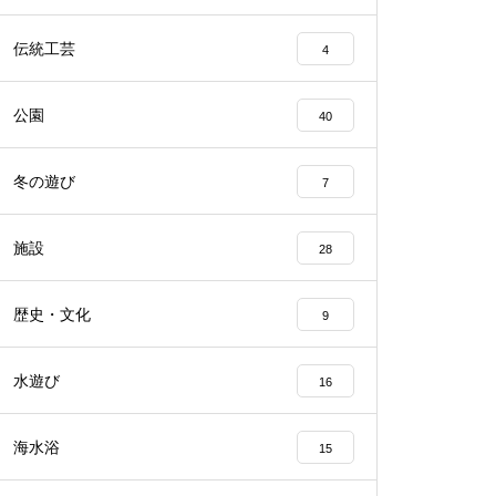
伝統工芸
4
公園
40
冬の遊び
7
施設
28
歴史・文化
9
水遊び
16
海水浴
15