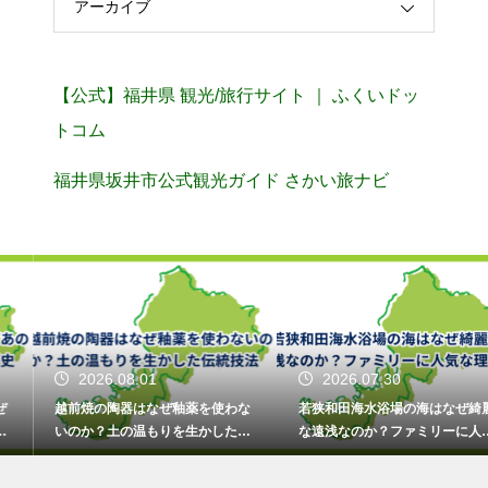
アーカイブ
【公式】福井県 観光/旅行サイト ｜ ふくいドッ
トコム
福井県坂井市公式観光ガイド さかい旅ナビ
2026.08.01
2026.07.30
越前焼の陶器はなぜ釉薬を使わな
若狭和田海水浴場の海はなぜ綺麗
いのか？土の温もりを生かした伝
な遠浅なのか？ファミリーに人気
統技法
な理由