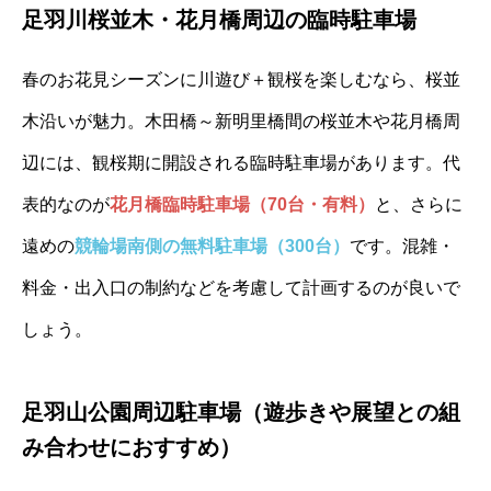
足羽川桜並木・花月橋周辺の臨時駐車場
春のお花見シーズンに川遊び＋観桜を楽しむなら、桜並
木沿いが魅力。木田橋～新明里橋間の桜並木や花月橋周
辺には、観桜期に開設される臨時駐車場があります。代
表的なのが
花月橋臨時駐車場（70台・有料）
と、さらに
遠めの
競輪場南側の無料駐車場（300台）
です。混雑・
料金・出入口の制約などを考慮して計画するのが良いで
しょう。
足羽山公園周辺駐車場（遊歩きや展望との組
み合わせにおすすめ）