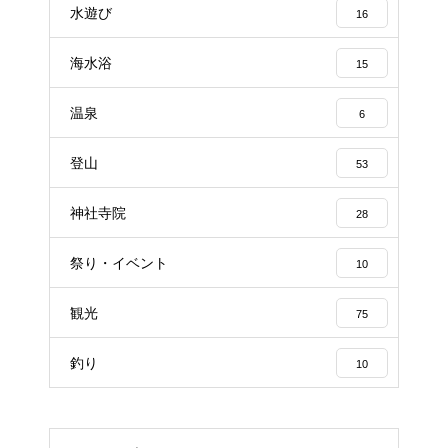
水遊び
16
海水浴
15
温泉
6
登山
53
神社寺院
28
祭り・イベント
10
観光
75
釣り
10