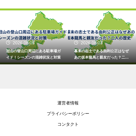
2026.08.05
2026.08.03
冠山の登山口周辺にある駐車場ガ
幕末の志士である由利公正はなぜ
イド！シーズンの混雑状況と対策
あの坂本龍馬と親友だった？二人
の歴史
運営者情報
プライバシーポリシー
コンタクト