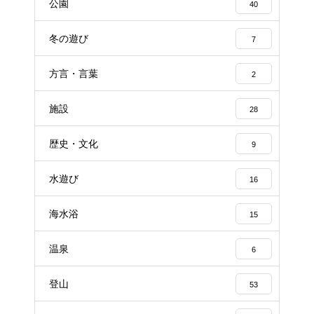
公園
40
冬の遊び
7
方言・言葉
2
施設
28
歴史・文化
9
水遊び
16
海水浴
15
温泉
6
登山
53