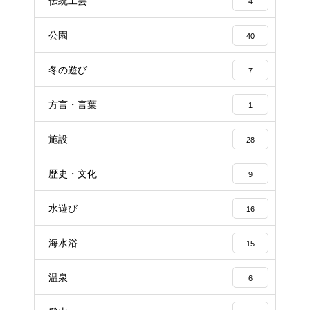
伝統工芸
4
公園
40
冬の遊び
7
方言・言葉
1
施設
28
歴史・文化
9
水遊び
16
海水浴
15
温泉
6