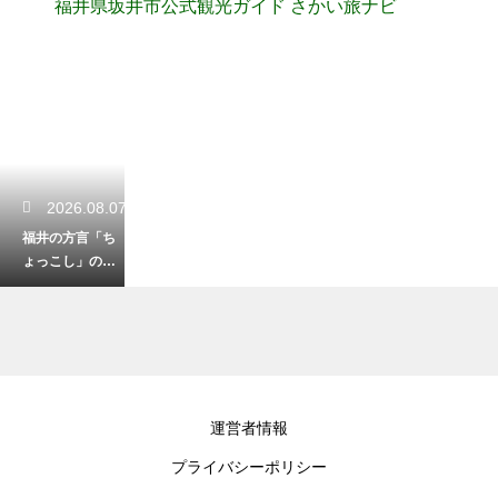
福井県坂井市公式観光ガイド さかい旅ナビ
2026.08.07
福井の方言「ち
ょっこし」の便
利な意味と使い
方！少しだけを
表す言葉
2026.08.05
運営者情報
冠山の登山口周
プライバシーポリシー
辺にある駐車場
ガイド！シーズ