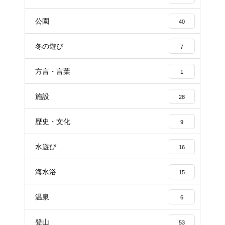
公園
40
冬の遊び
7
方言・言葉
1
施設
28
歴史・文化
9
水遊び
16
海水浴
15
温泉
6
登山
53