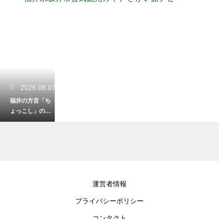
2026.08.07
福井の方言「ち
ょっこし」の便
利な意味と使い
方！少しだけを
表す言葉
2026.08.05
運営者情報
冠山の登山口周
プライバシーポリシー
辺にある駐車場
ガイド！シーズ
コンタクト