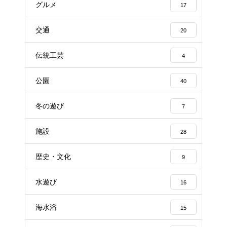
グルメ
17
交通
20
伝統工芸
4
公園
40
冬の遊び
7
施設
28
歴史・文化
9
水遊び
16
海水浴
15