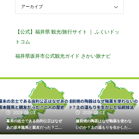
アーカイブ
【公式】福井県 観光/旅行サイト ｜ ふくいドッ
トコム
福井県坂井市公式観光ガイド さかい旅ナビ
2026.08.03
2026.08.01
幕末の志士である由利公正はなぜ
越前焼の陶器はなぜ釉薬を使わな
あの坂本龍馬と親友だった？二人
いのか？土の温もりを生かした伝
の歴史
統技法