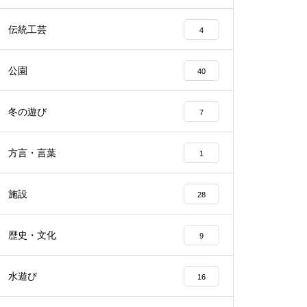
伝統工芸
4
公園
40
冬の遊び
7
方言・言葉
1
施設
28
歴史・文化
9
水遊び
16