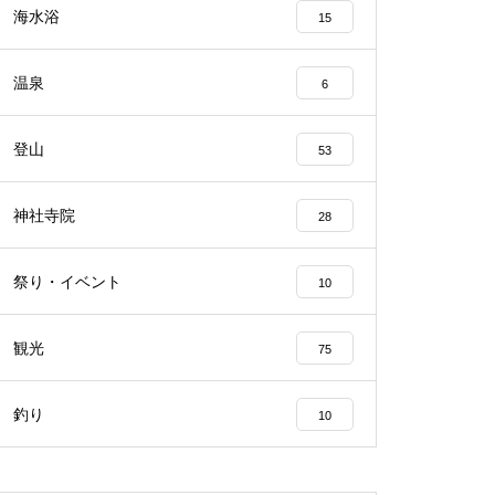
海水浴
15
温泉
6
登山
53
神社寺院
28
祭り・イベント
10
観光
75
釣り
10