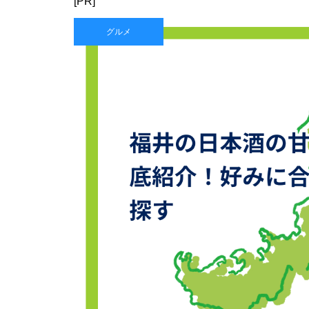
[PR]
グルメ