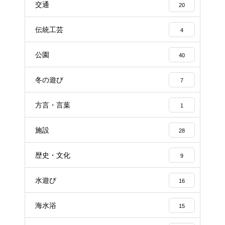
交通
20
伝統工芸
4
公園
40
冬の遊び
7
方言・言葉
1
施設
28
歴史・文化
9
水遊び
16
海水浴
15