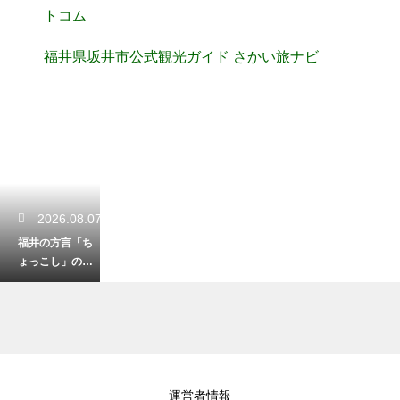
トコム
福井県坂井市公式観光ガイド さかい旅ナビ
2026.08.07
福井の方言「ち
ょっこし」の便
利な意味と使い
方！少しだけを
表す言葉
2026.08.05
運営者情報