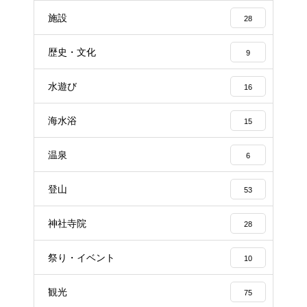
施設
28
歴史・文化
9
水遊び
16
海水浴
15
温泉
6
登山
53
神社寺院
28
祭り・イベント
10
観光
75